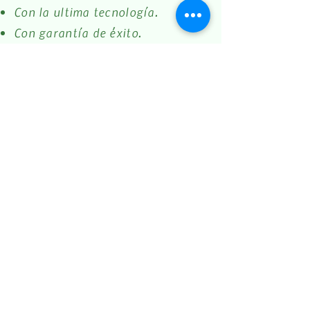
Con la ultima tecnología.
Con garantía de éxito.
Con total seguridad.
Organización en nuestro trabajo.
Con todos los documentos en
regla para la empresa y para
nuestros trabajadores.
Y por supuesto para ti.
Vea todas nuestras reseñas
y añade la tuya.